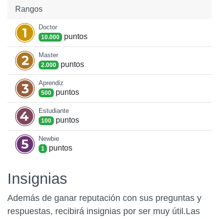
Rangos
Doctor
punto
s
10.000
Master
punto
s
2.000
Aprendiz
punto
s
500
Estudiante
punto
s
100
Newbie
punto
s
1
Insignias
Además de ganar reputación con sus preguntas y
respuestas, recibirá insignias por ser muy útil.
Las